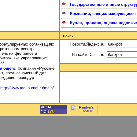
Государственные и иные структу
Компании, специализирующиеся н
Купля, продажа, оценка недвижи
Поиск
орегулируемых организациях
Новости.Яндекс.ru:
рственном реестре
чень их филиалов и
На сайте Crisis.ru:
Арбитражные управляющие"
00
ляющего.
Компания «Русские
кт, предназначенный для
ождение процедур
.
http://www.ma-journal.ru/main/