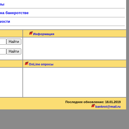
ры
а банкротстве
мости
Информация
OnLine опросы
Последнее обновление: 18.01.2019
bankrot@mail.ru