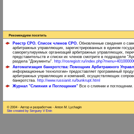
Рекомендуем посетить
Реестр СРО. Список членов СРО.
Обновленные сведения о сам
арбитражных управляющих, зарегистрированных в едином госуда
саморегулируемых организаций арбитражных управляющих, пере
представительств и списки их членов смотрите в подразделе "
раздела "Документы".
http://rosregistr.ru/index.php?menu=40100000
Автоматизация банкротства: Помощник Арбитражного Управ
информационные технологии» предоставляет программный проду
арбитражных управляющих и компаний, осуществляющих сопров
банкротства.
http://www.russianit.ru/bunkrupt.html
Журнал "Слияния и Поглощения"
Все о слиянии и поглощении
© 2004 - Автор и разработчик - Anton M. Lychagin
Site created by Serguey V Enin