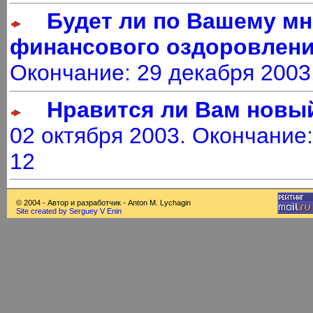
Будет ли по Вашему м
финансового оздоровлен
Окончание: 29 декабря 2003
Нравится ли Вам новый 
02 октября 2003. Окончание:
12
© 2004 - Автор и разработчик - Anton M. Lychagin
Site created by Serguey V Enin